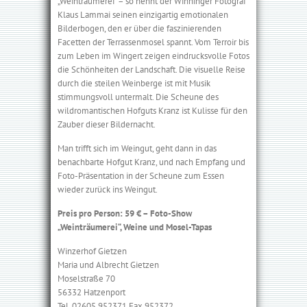
„Weinträumerei“ – so nennt der Winninger Fotograf
Klaus Lammai seinen einzigartig emotionalen
Bilderbogen, den er über die faszinierenden
Facetten der Terrassenmosel spannt. Vom Terroir bis
zum Leben im Wingert zeigen eindrucksvolle Fotos
die Schönheiten der Landschaft. Die visuelle Reise
durch die steilen Weinberge ist mit Musik
stimmungsvoll untermalt. Die Scheune des
wildromantischen Hofguts Kranz ist Kulisse für den
Zauber dieser Bildernacht.
Man trifft sich im Weingut, geht dann in das
benachbarte Hofgut Kranz, und nach Empfang und
Foto-Präsentation in der Scheune zum Essen
wieder zurück ins Weingut.
Preis pro Person: 59 € – Foto-Show
„Weinträumerei“, Weine und Mosel-Tapas
Winzerhof Gietzen
Maria und Albrecht Gietzen
Moselstraße 70
56332 Hatzenport
Tel. 02605 952371 Fax 952372