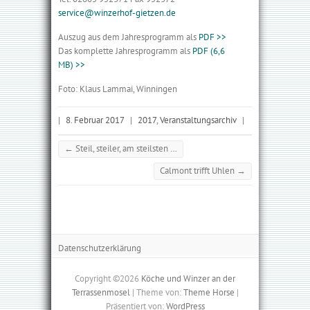
service@winzerhof-gietzen.de
Auszug aus dem Jahresprogramm als
PDF >>
Das komplette Jahresprogramm als
PDF (6,6
MB) >>
Foto: Klaus Lammai, Winningen
|
8. Februar 2017
|
2017
,
Veranstaltungsarchiv
|
←
Steil, steiler, am steilsten …
Calmont trifft Uhlen
→
DATENSCHUTZERKLÄRUNG
Datenschutzerklärung
Copyright ©2026
Köche und Winzer an der
Terrassenmosel
| Theme von:
Theme Horse
|
Präsentiert von:
WordPress