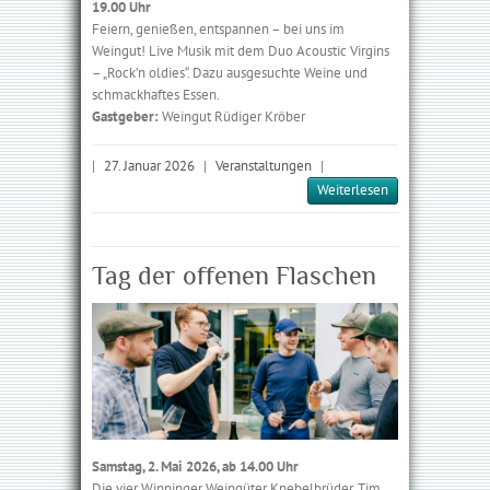
19.00 Uhr
Feiern, genießen, entspannen – bei uns im
Weingut! Live Musik mit dem Duo Acoustic Virgins
– „Rock’n oldies“. Dazu ausgesuchte Weine und
schmackhaftes Essen.
Gastgeber:
Weingut Rüdiger Kröber
|
27. Januar 2026
|
Veranstaltungen
|
Weiterlesen
Tag der offenen Flaschen
Samstag, 2. Mai 2026, ab 14.00 Uhr
Die vier Winninger Wein­güter Knebelbrüder, Tim