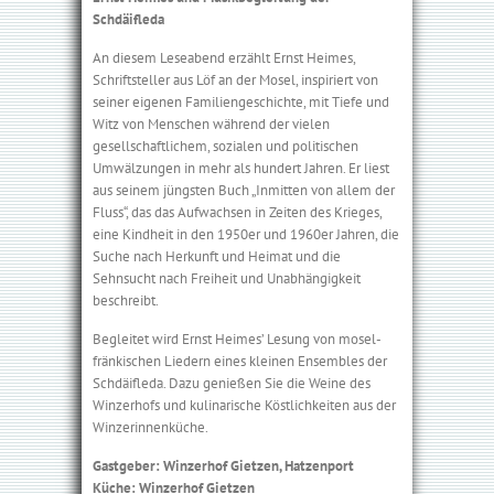
Schdäifleda
An diesem Leseabend erzählt Ernst Heimes,
Schriftsteller aus Löf an der Mosel, inspiriert von
seiner eigenen Familiengeschichte, mit Tiefe und
Witz von Menschen während der vielen
gesellschaftlichem, sozialen und politischen
Umwälzungen in mehr als hundert Jahren. Er liest
aus seinem jüngsten Buch „Inmitten von allem der
Fluss“, das das Aufwachsen in Zeiten des Krieges,
eine Kindheit in den 1950er und 1960er Jahren, die
Suche nach Herkunft und Heimat und die
Sehnsucht nach Freiheit und Unabhängigkeit
beschreibt.
Begleitet wird Ernst Heimes’ Lesung von mosel­
fränkischen Liedern eines kleinen Ensembles der
Schdäifleda. Dazu genießen Sie die Weine des
Winzerhofs und kulinarische Köstlichkeiten aus der
Winzerinnenküche.
Gastgeber: Winzerhof Gietzen, Hatzenport
Küche: Winzerhof Gietzen