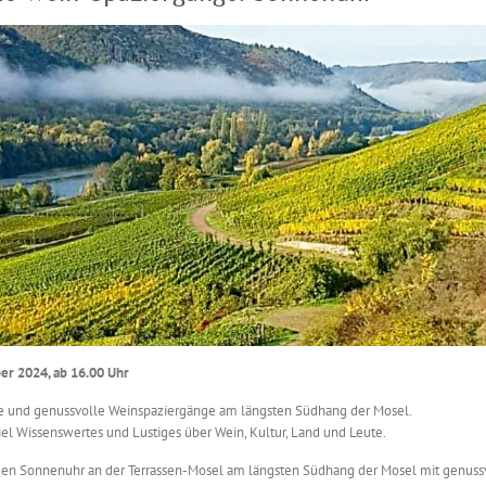
er 2024, ab 16.00 Uhr
 und genussvolle Wein­spaziergänge am längsten Südhang der Mosel.
iel Wissenswertes und Lustiges über Wein, Kultur, Land und Leute.
igen Sonnen­uhr an der Terrassen-Mosel am längsten Südhang der Mosel mit genuss