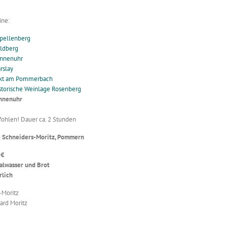
ine:
pellenberg
ldberg
onnenuhr
rslay
ekt am Pommerbach
storische Weinlage Rosenberg
onnenuhr
hlen! Dauer ca. 2 Stunden
t Schneiders-Moritz, Pommern
 €
ralwasser und Brot
rlich
-Moritz
gard Moritz