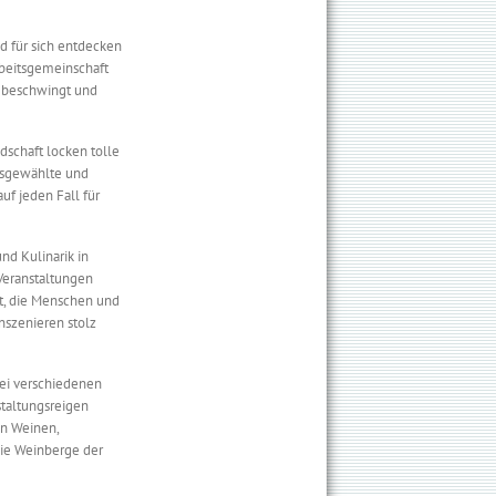
d für sich entdecken
rbeitsgemeinschaft
, beschwingt und
dschaft locken tolle
ausgewählte und
auf jeden Fall für
nd Kulinarik in
Veranstaltungen
lt, die Menschen und
nszenieren stolz
bei verschiedenen
staltungsreigen
en Weinen,
die Weinberge der