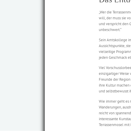
„Wer die Terrassenm
will, der muss sie v
und verspricht den 
unbeschwert.“
Sein Amtskollege im
Aussichtspunkte, ste
vielseitige Programm 
jeden Geschmack et
Viel Vorschusslorbee
einzigartiger Weise
Freunde der Region 
ihre Kultur machen 
und selbstbewusst i
Wie immer geht es n
Wanderungen, ausdru
reicht von spannen
interessante Kunsta
Terrassenmosel mit 