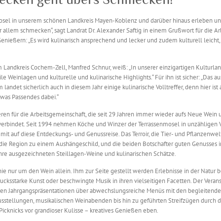
osel in unserem schönen Landkreis Mayen-Koblenz und darüber hinaus erleben un
or allem schmecken“, sagt Landrat Dr. Alexander Saftig in einem Grußwort für die A
Genießern: „Es wird kulinarisch ansprechend und lecker und zudem kulturell leicht
 Landkreis Cochem-Zell, Manfred Schnur, weiß: „In unserer einzigartigen Kulturlan
ile Weinlagen und kulturelle und kulinarische Highlights.“ Für ihn ist sicher: „Das 
landet sicherlich auch in diesem Jahr einige kulinarische Volltreffer, denn hier ist 
was Passendes dabei.“
ren für die Arbeitsgemeinschaft, die seit 29 Jahren immer wieder aufs Neue Wein u
 verbindet. Seit 1994 nehmen Köche und Winzer der Terrassenmosel in unzähligen 
mit auf diese Entdeckungs- und Genussreise. Das Terroir, die Tier- und Pflanzenwe
die Region zu einem Aushängeschild, und die beiden Botschafter guten Genusses i
hre ausgezeichneten Steillagen-Weine und kulinarischen Schätze.
ie nur um den Wein allein. Ihm zur Seite gestellt werden Erlebnisse in der Natur 
cksstarke Kunst oder beschwingte Musik in ihren vielseitigen Facetten. Der Veran
den Jahrgangspräsentationen über abwechslungsreiche Menüs mit den begleitend
usstellungen, musikalischen Weinabenden bis hin zu geführten Streifzügen durch 
Picknicks vor grandioser Kulisse – kreatives Genießen eben.