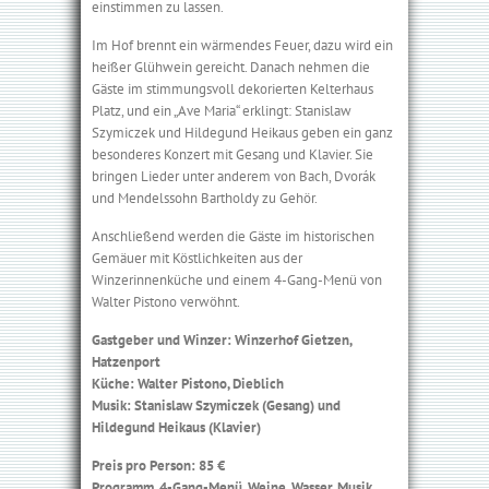
einstimmen zu lassen.
Im Hof brennt ein wärmendes Feuer, dazu wird ein
heißer Glühwein gereicht. Danach nehmen die
Gäste im stimmungsvoll dekorierten Kelterhaus
Platz, und ein „Ave Maria“ erklingt: Stanislaw
Szymiczek und Hildegund Heikaus geben ein ganz
besonderes Konzert mit Gesang und Klavier. Sie
bringen Lieder unter anderem von Bach, Dvorák
und Mendelssohn Bartholdy zu Gehör.
Anschließend werden die Gäste im historischen
Gemäuer mit Köstlichkeiten aus der
Winzerinnenküche und einem 4-Gang-Menü von
Walter Pistono verwöhnt.
Gastgeber und Winzer: Winzerhof Gietzen,
Hatzenport
Küche: Walter Pistono, Dieblich
Musik: Stanislaw Szymiczek (Gesang) und
Hildegund Heikaus (Klavier)
Preis pro Person: 85 €
Programm, 4-Gang-Menü, Weine, Wasser, Musik