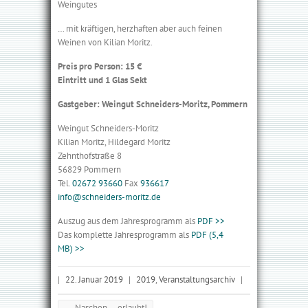
Weingutes
… mit kräftigen, herzhaften aber auch feinen
Weinen von Kilian Moritz.
Preis pro Person: 15 €
Eintritt und 1 Glas Sekt
Gastgeber: Weingut Schneiders-Moritz, Pommern
Weingut Schneiders-Moritz
Kilian Moritz, Hildegard Moritz
Zehnthofstraße 8
56829 Pommern
Tel.
02672 93660
Fax
936617
info@schneiders-moritz.de
Auszug aus dem Jahresprogramm als
PDF >>
Das komplette Jahresprogramm als
PDF (5,4
MB) >>
|
22. Januar 2019
|
2019
,
Veranstaltungsarchiv
|
←
Naschen … erlaubt!